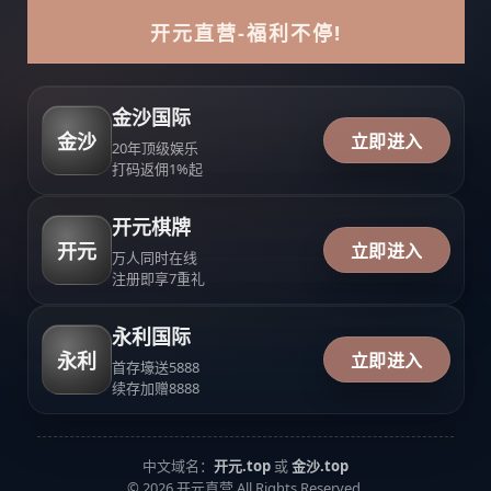
开元直营-福利不停!
金沙国际
金沙
立即进入
20年顶级娱乐
打码返佣1%起
开元棋牌
开元
立即进入
万人同时在线
注册即享7重礼
永利国际
永利
立即进入
首存壕送5888
续存加赠8888
中文域名：
开元.top
或
金沙.top
© 2026 开元直营 All Rights Reserved.